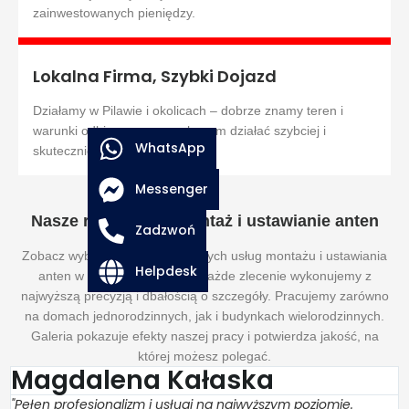
zainwestowanych pieniędzy.
Lokalna Firma, Szybki Dojazd
Działamy w Pilawie i okolicach – dobrze znamy teren i
warunki odbioru, co pozwala nam działać szybciej i
WhatsApp
skuteczniej.
Messenger
Nasze realizacje – montaż i ustawianie anten
Zadzwoń
Zobacz wybrane realizacje naszych usług montażu i ustawiania
Helpdesk
anten w Pilawie i okolicach. Każde zlecenie wykonujemy z
najwyższą precyzją i dbałością o szczegóły. Pracujemy zarówno
na domach jednorodzinnych, jak i budynkach wielorodzinnych.
Galeria pokazuje efekty naszej pracy i potwierdza jakość, na
której możesz polegać.
Magdalena Kałaska
"Pełen profesjonalizm i usługi na najwyższym poziomie.